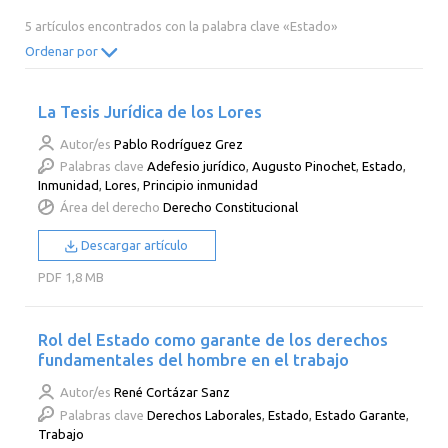
2014
2013
2012
2011
5 artículos encontrados con la palabra clave «Estado»
2010
2009
2008
2007
Ordenar por
2006
2005
2004
2003
La Tesis Jurídica de los Lores
2002
2001
2000
Autor/es
Pablo Rodríguez Grez
Palabras clave
Adefesio jurídico
,
Augusto Pinochet
,
Estado
,
Inmunidad
,
Lores
,
Principio inmunidad
Área del derecho
Derecho Constitucional
Descargar artículo
PDF
1,8 MB
Rol del Estado como garante de los derechos
fundamentales del hombre en el trabajo
Autor/es
René Cortázar Sanz
Palabras clave
Derechos Laborales
,
Estado
,
Estado Garante
,
Trabajo