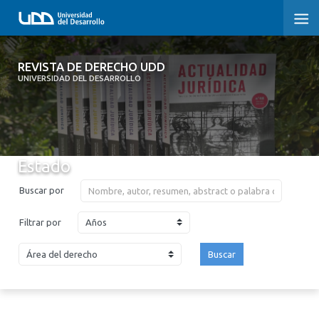
REVISTA DE DERECHO UDD
REVISTA DE DERECHO UDD
UNIVERSIDAD DEL DESARROLLO
INICIO
ACERCA DE LA REVISTA
Estado
EDICIONES ANTERIORES
Buscar por
CONVOCATORIA
Años
Filtrar por
CONTACTO Y SUSCRIPCIÓN
Buscar
2026
2025
2024
2023
2022
2021
2020
2019
2018
2017
2016
2015