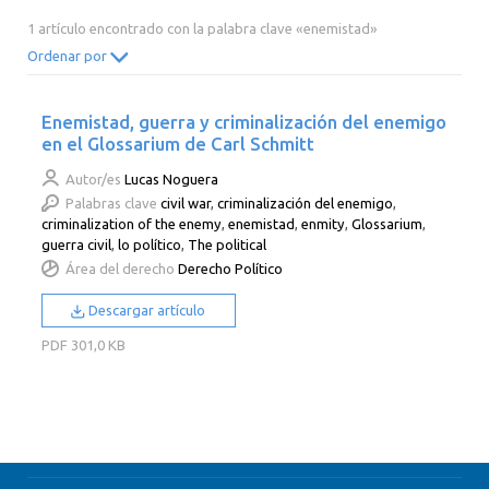
2014
2013
2012
2011
1 artículo encontrado con la palabra clave «enemistad»
2010
2009
2008
2007
Ordenar por
2006
2005
2004
2003
Enemistad, guerra y criminalización del enemigo
2002
2001
2000
en el Glossarium de Carl Schmitt
Autor/es
Lucas Noguera
Palabras clave
civil war
,
criminalización del enemigo
,
criminalization of the enemy
,
enemistad
,
enmity
,
Glossarium
,
guerra civil
,
lo político
,
The political
Área del derecho
Derecho Político
Descargar artículo
PDF
301,0 KB