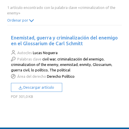
2014
2013
2012
2011
1 artículo encontrado con la palabra clave «criminalization of the
enemy»
2010
2009
2008
2007
Ordenar por
2006
2005
2004
2003
2002
2001
2000
Enemistad, guerra y criminalización del enemigo
en el Glossarium de Carl Schmitt
Autor/es
Lucas Noguera
Palabras clave
civil war
,
criminalización del enemigo
,
criminalization of the enemy
,
enemistad
,
enmity
,
Glossarium
,
guerra civil
,
lo político
,
The political
Área del derecho
Derecho Político
Descargar artículo
PDF
301,0 KB