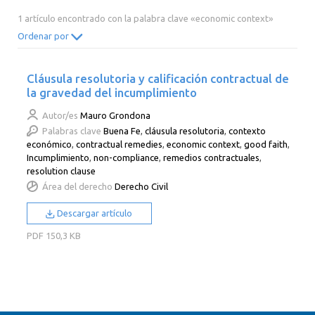
2014
2013
2012
2011
1 artículo encontrado con la palabra clave «economic context»
2010
2009
2008
2007
Ordenar por
2006
2005
2004
2003
Cláusula resolutoria y calificación contractual de
2002
2001
2000
la gravedad del incumplimiento
Autor/es
Mauro Grondona
Palabras clave
Buena Fe
,
cláusula resolutoria
,
contexto
económico
,
contractual remedies
,
economic context
,
good faith
,
Incumplimiento
,
non-compliance
,
remedios contractuales
,
resolution clause
Área del derecho
Derecho Civil
Descargar artículo
PDF
150,3 KB