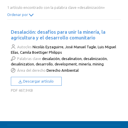
2014
2013
2012
2011
1 artículo encontrado con la palabra clave «desalinización»
2010
2009
2008
2007
Ordenar por
2006
2005
2004
2003
Desalación: desafíos para unir la minería, la
2002
2001
2000
agricultura y el desarrollo comunitario
Autor/es
Nicolás Eyzaguirre
,
José Manuel Tagle
,
Luis Miguel
Elías
,
Camila Boettiger Philipps
Palabras clave
desalación
,
desalination
,
desalinización
,
desalinization
,
desarrollo
,
development
,
minería
,
mining
Área del derecho
Derecho Ambiental
Descargar artículo
PDF
467,9 KB