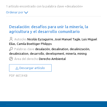
2014
2013
2012
2011
1 artículo encontrado con la palabra clave «desalación»
2010
2009
2008
2007
Ordenar por
2006
2005
2004
2003
Desalación: desafíos para unir la minería, la
2002
2001
2000
agricultura y el desarrollo comunitario
Autor/es
Nicolás Eyzaguirre
,
José Manuel Tagle
,
Luis Miguel
Elías
,
Camila Boettiger Philipps
Palabras clave
desalación
,
desalination
,
desalinización
,
desalinization
,
desarrollo
,
development
,
minería
,
mining
Área del derecho
Derecho Ambiental
Descargar artículo
PDF
467,9 KB