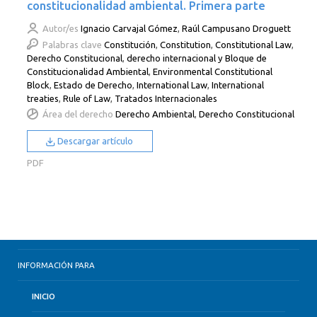
constitucionalidad ambiental. Primera parte
Autor/es
Ignacio Carvajal Gómez
,
Raúl Campusano Droguett
Palabras clave
Constitución
,
Constitution
,
Constitutional Law
,
Derecho Constitucional
,
derecho internacional y Bloque de
Constitucionalidad Ambiental
,
Environmental Constitutional
Block
,
Estado de Derecho
,
International Law
,
International
treaties
,
Rule of Law
,
Tratados Internacionales
Área del derecho
Derecho Ambiental
,
Derecho Constitucional
Descargar artículo
PDF
INFORMACIÓN PARA
INICIO