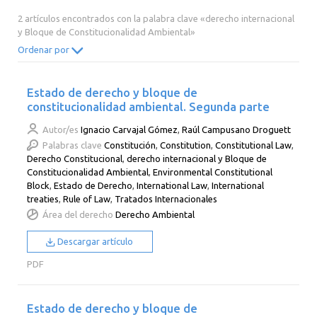
2014
2013
2012
2011
2 artículos encontrados con la palabra clave «derecho internacional
y Bloque de Constitucionalidad Ambiental»
2010
2009
2008
2007
Ordenar por
2006
2005
2004
2003
2002
2001
2000
Estado de derecho y bloque de
constitucionalidad ambiental. Segunda parte
Autor/es
Ignacio Carvajal Gómez
,
Raúl Campusano Droguett
Palabras clave
Constitución
,
Constitution
,
Constitutional Law
,
Derecho Constitucional
,
derecho internacional y Bloque de
Constitucionalidad Ambiental
,
Environmental Constitutional
Block
,
Estado de Derecho
,
International Law
,
International
treaties
,
Rule of Law
,
Tratados Internacionales
Área del derecho
Derecho Ambiental
Descargar artículo
PDF
Estado de derecho y bloque de