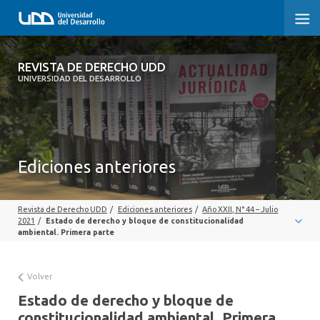
REVISTA DE DERECHO UDD
REVISTA DE DERECHO UDD
UNIVERSIDAD DEL DESARROLLO
INICIO
ACERCA DE LA REVISTA
Ediciones anteriores
EDICIONES ANTERIORES
CONVOCATORIA
Revista de Derecho UDD
/
Ediciones anteriores
/
Año XXII, N° 44 – Julio
2021
/
Estado de derecho y bloque de constitucionalidad
CONTACTO Y SUSCRIPCIÓN
ambiental. Primera parte
Volver
Estado de derecho y bloque de
constitucionalidad ambiental. Primera