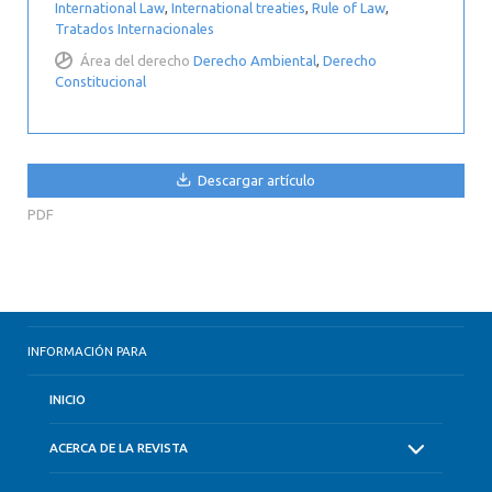
International Law
,
International treaties
,
Rule of Law
,
Tratados Internacionales
Área del derecho
Derecho Ambiental
,
Derecho
Constitucional
Descargar artículo
PDF
INFORMACIÓN PARA
INICIO
ACERCA DE LA REVISTA