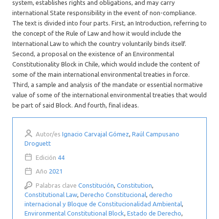
system, establishes rights and obligations, and may carry
international State responsibility in the event of non-compliance.
The text is divided into four parts. First, an Introduction, referring to
the concept of the Rule of Law and how it would include the
International Law to which the country voluntarily binds itself.
Second, a proposal on the existence of an Environmental
Constitutionality Block in Chile, which would include the content of
some of the main international environmental treaties in force.
Third, a sample and analysis of the mandate or essential normative
value of some of the international environmental treaties that would
be part of said Block. And fourth, final ideas.
Autor/es
Ignacio Carvajal Gómez
,
Raúl Campusano
Droguett
Edición
44
Año
2021
Palabras clave
Constitución
,
Constitution
,
Constitutional Law
,
Derecho Constitucional
,
derecho
internacional y Bloque de Constitucionalidad Ambiental
,
Environmental Constitutional Block
,
Estado de Derecho
,