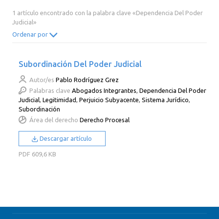
2014
2013
2012
2011
1 artículo encontrado con la palabra clave «Dependencia Del Poder
Judicial»
2010
2009
2008
2007
Ordenar por
2006
2005
2004
2003
2002
2001
2000
Subordinación Del Poder Judicial
Autor/es
Pablo Rodríguez Grez
Palabras clave
Abogados Integrantes
,
Dependencia Del Poder
Judicial
,
Legitimidad
,
Perjuicio Subyacente
,
Sistema Jurídico
,
Subordinación
Área del derecho
Derecho Procesal
Descargar artículo
PDF
609,6 KB