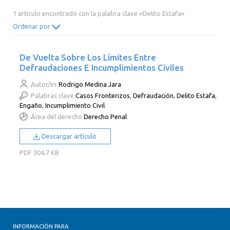
2014
2013
2012
2011
1 artículo encontrado con la palabra clave «Delito Estafa»
2010
2009
2008
2007
Ordenar por
2006
2005
2004
2003
De Vuelta Sobre Los Límites Entre
2002
2001
2000
Defraudaciones E Incumplimientos Civiles
Autor/es
Rodrigo Medina Jara
Palabras clave
Casos Fronterizos
,
Defraudación
,
Delito Estafa
,
Engaño
,
Incumplimiento Civil
Área del derecho
Derecho Penal
Descargar artículo
PDF
304,7 KB
INFORMACIÓN PARA