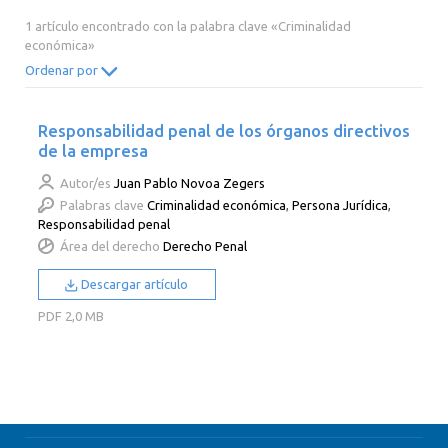
2014
2013
2012
2011
1 artículo encontrado con la palabra clave «Criminalidad
económica»
2010
2009
2008
2007
Ordenar por
2006
2005
2004
2003
2002
2001
2000
Responsabilidad penal de los órganos directivos
de la empresa
Autor/es
Juan Pablo Novoa Zegers
Palabras clave
Criminalidad económica
,
Persona Jurídica
,
Responsabilidad penal
Área del derecho
Derecho Penal
Descargar artículo
PDF
2,0 MB