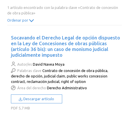
2014
2013
2012
2011
1 artículo encontrado con la palabra clave «Contrato de concesión
de obra pública»
2010
2009
2008
2007
Ordenar por
2006
2005
2004
2003
2002
2001
2000
Socavando el Derecho Legal de opción dispuesto
en la Ley de Concesiones de obras públicas
(artículo 36 bis): un caso de monismo judicial
judicialmente impuesto
Autor/es
David Navea Moya
Palabras clave
Contrato de concesión de obra pública
,
derecho de opción
,
judicial claim
,
public works concession
contract
,
reclamación judicial
,
right of option
Área del derecho
Derecho Administrativo
Descargar artículo
PDF
5,7 MB