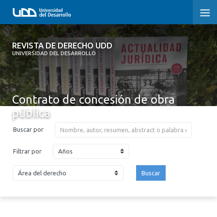
REVISTA DE DERECHO UDD
REVISTA DE DERECHO UDD
UNIVERSIDAD DEL DESARROLLO
INICIO
ACERCA DE LA REVISTA
Contrato de concesión de obra
pública
EDICIONES ANTERIORES
Buscar por
CONVOCATORIA
Años
Filtrar por
CONTACTO Y SUSCRIPCIÓN
Buscar
2026
2025
2024
2023
2022
2021
2020
2019
2018
2017
2016
2015