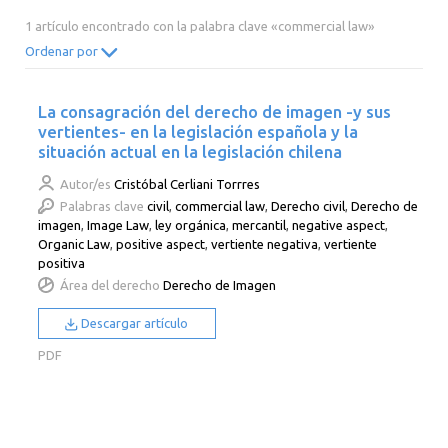
2014
2013
2012
2011
1 artículo encontrado con la palabra clave «commercial law»
2010
2009
2008
2007
Ordenar por
2006
2005
2004
2003
La consagración del derecho de imagen -y sus
2002
2001
2000
vertientes- en la legislación española y la
situación actual en la legislación chilena
Autor/es
Cristóbal Cerliani Torrres
Palabras clave
civil
,
commercial law
,
Derecho civil
,
Derecho de
imagen
,
Image Law
,
ley orgánica
,
mercantil
,
negative aspect
,
Organic Law
,
positive aspect
,
vertiente negativa
,
vertiente
positiva
Área del derecho
Derecho de Imagen
Descargar artículo
PDF