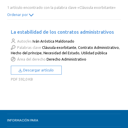
2014
2013
2012
2011
1 artículo encontrado con la palabra clave «Cláusula exorbitante»
2010
2009
2008
2007
Ordenar por
2006
2005
2004
2003
La estabilidad de los contratos administrativos
2002
2001
2000
Autor/es
Iván Aróstica Maldonado
Palabras clave
Cláusula exorbitante
,
Contrato Administrativo
,
Hecho del príncipe
,
Necesidad del Estado
,
Utilidad pública
Área del derecho
Derecho Administrativo
Descargar artículo
PDF
592,0 KB
INFORMACIÓN PARA