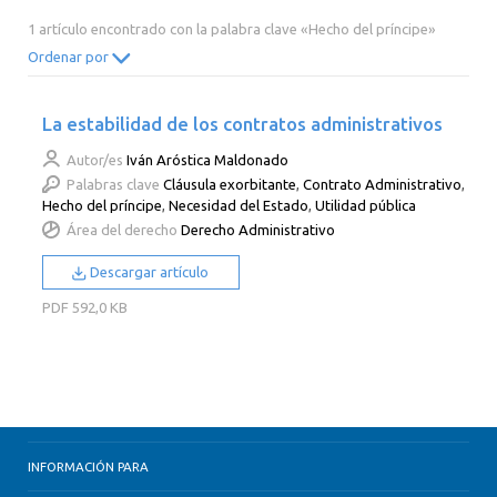
2014
2013
2012
2011
1 artículo encontrado con la palabra clave «Hecho del príncipe»
2010
2009
2008
2007
Ordenar por
2006
2005
2004
2003
La estabilidad de los contratos administrativos
2002
2001
2000
Autor/es
Iván Aróstica Maldonado
Palabras clave
Cláusula exorbitante
,
Contrato Administrativo
,
Hecho del príncipe
,
Necesidad del Estado
,
Utilidad pública
Área del derecho
Derecho Administrativo
Descargar artículo
PDF
592,0 KB
INFORMACIÓN PARA