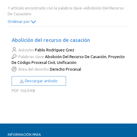
2014
2013
2012
2011
1 artículo encontrado con la palabra clave «Abolición Del Recurso
De Casación»
2010
2009
2008
2007
Ordenar por
2006
2005
2004
2003
2002
2001
2000
Abolición del recurso de casación
Autor/es
Pablo Rodríguez Grez
Palabras clave
Abolición Del Recurso De Casación
,
Proyecto
De Código Procesal Civil
,
Unificación
Área del derecho
Derecho Procesal
Descargar artículo
PDF
156,9 KB
INFORMACIÓN PARA