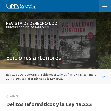
REVISTA DE DERECHO UDD
REVISTA DE DERECHO UDD
UNIVERSIDAD DEL DESARROLLO
INICIO
ACERCA DE LA REVISTA
Ediciones anteriores
EDICIONES ANTERIORES
CONVOCATORIA
Revista de Derecho UDD
/
Ediciones anteriores
/
Año XV, N° 29 – Enero
CONTACTO Y SUSCRIPCIÓN
2014
/
Delitos Informáticos y la Ley 19.223
Volver
Delitos Informáticos y la Ley 19.223