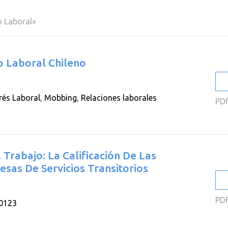
2
o Laboral»
2
2
o Laboral Chileno
2
2
rés Laboral
,
Mobbing
,
Relaciones laborales
PD
2
Trabajo: La Calificación De Las
sas De Servicios Transitorios
PD
20123