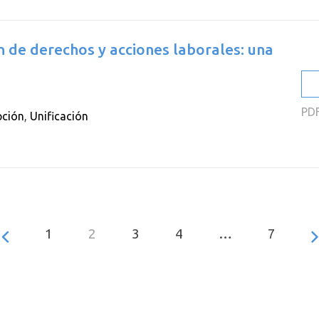
ón de derechos y acciones laborales: una
PD
pción
,
Unificación
1
2
3
4
…
7