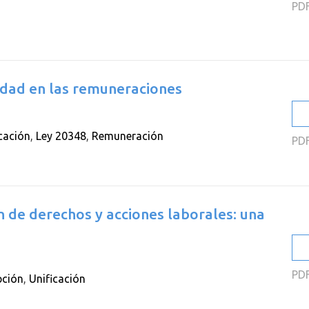
PD
ualdad en las remuneraciones
icación
,
Ley 20348
,
Remuneración
PD
ón de derechos y acciones laborales: una
PD
pción
,
Unificación