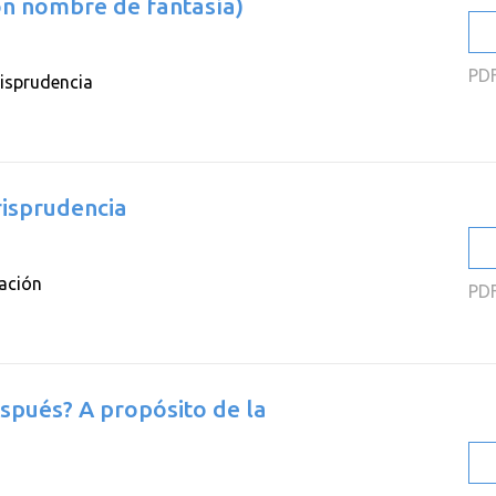
on nombre de fantasía)
PD
risprudencia
risprudencia
ación
PD
espués? A propósito de la