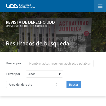
REVISTA DE DERECHO UDD
REVISTA DE DERECHO UDD
UNIVERSIDAD DEL DESARROLLO
INICIO
Resultados de búsqueda
ACERCA DE LA REVISTA
EDICIONES ANTERIORES
Buscar por
CONVOCATORIA
Años
Filtrar por
CONTACTO Y SUSCRIPCIÓN
Buscar
2026
2025
2024
2023
2022
2021
2020
2019
2018
2017
2016
2015