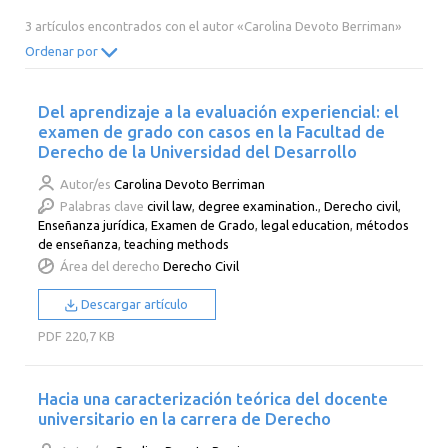
2014
2013
2012
2011
3 artículos encontrados con el autor «Carolina Devoto Berriman»
2010
2009
2008
2007
Ordenar por
2006
2005
2004
2003
Del aprendizaje a la evaluación experiencial: el
2002
2001
2000
examen de grado con casos en la Facultad de
Derecho de la Universidad del Desarrollo
Autor/es
Carolina Devoto Berriman
Palabras clave
civil law
,
degree examination.
,
Derecho civil
,
Enseñanza jurídica
,
Examen de Grado
,
legal education
,
métodos
de enseñanza
,
teaching methods
Área del derecho
Derecho Civil
Descargar artículo
PDF
220,7 KB
Hacia una caracterización teórica del docente
universitario en la carrera de Derecho