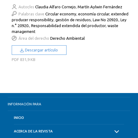
Autor/es
Claudia Alfaro Cornejo
,
Martín Aylwin Fernández
Palabras clave
Circular economy
,
economía circular
,
extended
producer responsibility
,
gestión de residuos
,
Law No 20920.
,
Ley
n.° 20920.
,
Responsabilidad extendida del productor
,
waste
management
Área del derecho
Derecho Ambiental
Descargar artículo
PDF
831,9 KB
INFORMACIÓN PARA
INICIO
ACERCA DE LA REVISTA