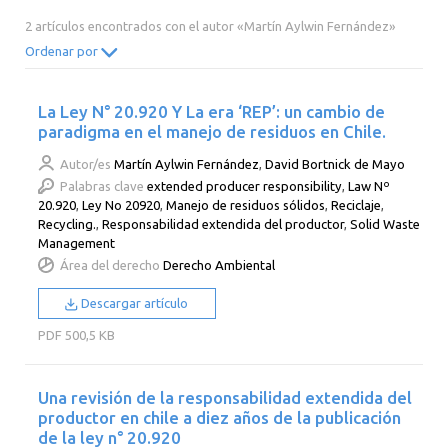
2014
2013
2012
2011
2 artículos encontrados con el autor «Martín Aylwin Fernández»
2010
2009
2008
2007
Ordenar por
2006
2005
2004
2003
La Ley N° 20.920 Y La era ‘REP’: un cambio de
2002
2001
2000
paradigma en el manejo de residuos en Chile.
Autor/es
Martín Aylwin Fernández
,
David Bortnick de Mayo
Palabras clave
extended producer responsibility
,
Law Nº
20.920
,
Ley No 20920
,
Manejo de residuos sólidos
,
Reciclaje
,
Recycling.
,
Responsabilidad extendida del productor
,
Solid Waste
Management
Área del derecho
Derecho Ambiental
Descargar artículo
PDF
500,5 KB
Una revisión de la responsabilidad extendida del
productor en chile a diez años de la publicación
de la ley n° 20.920