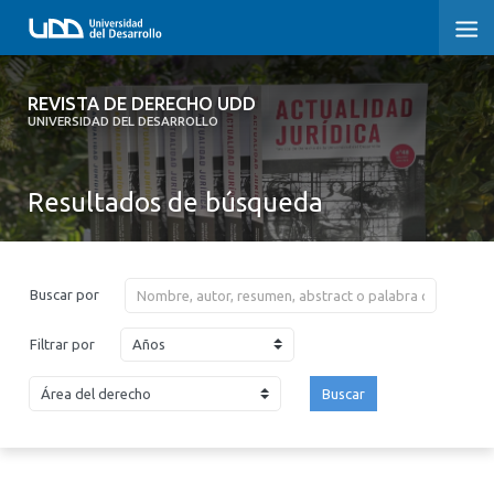
REVISTA DE DERECHO UDD
REVISTA DE DERECHO UDD
UNIVERSIDAD DEL DESARROLLO
INICIO
Resultados de búsqueda
ACERCA DE LA REVISTA
EDICIONES ANTERIORES
Buscar por
CONVOCATORIA
Años
Filtrar por
CONTACTO Y SUSCRIPCIÓN
Buscar
2026
2025
2024
2023
2022
2021
2020
2019
2018
2017
2016
2015