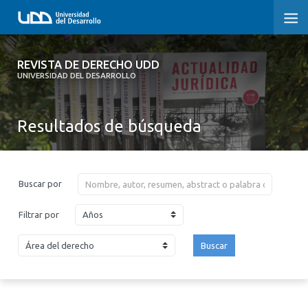
REVISTA DE DERECHO UDD
REVISTA DE DERECHO UDD
UNIVERSIDAD DEL DESARROLLO
INICIO
Resultados de búsqueda
ACERCA DE LA REVISTA
EDICIONES ANTERIORES
Buscar por
CONVOCATORIA
Años
Filtrar por
CONTACTO Y SUSCRIPCIÓN
Buscar
2026
2025
2024
2023
2022
2021
2020
2019
2018
2017
2016
2015