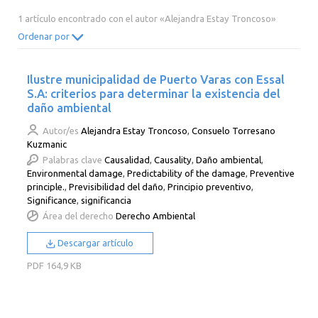
2014
2013
2012
2011
1 artículo encontrado con el autor «Alejandra Estay Troncoso»
2010
2009
2008
2007
Ordenar por
2006
2005
2004
2003
Ilustre municipalidad de Puerto Varas con Essal
2002
2001
2000
S.A: criterios para determinar la existencia del
daño ambiental
Autor/es
Alejandra Estay Troncoso
,
Consuelo Torresano
Kuzmanic
Palabras clave
Causalidad
,
Causality
,
Daño ambiental
,
Environmental damage
,
Predictability of the damage
,
Preventive
principle.
,
Previsibilidad del daño
,
Principio preventivo
,
Significance
,
significancia
Área del derecho
Derecho Ambiental
Descargar artículo
PDF
164,9 KB