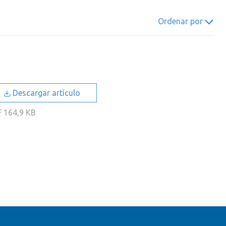
022
2021
2020
2019
Ordenar por
018
2017
2016
2015
014
2013
2012
2011
010
2009
2008
2007
006
2005
2004
2003
Descargar artículo
002
2001
2000
F
164,9 KB