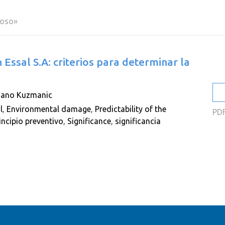
2
coso»
2
2
 Essal S.A: criterios para determinar la
2
2
sano Kuzmanic
2
l
,
Environmental damage
,
Predictability of the
PD
incipio preventivo
,
Significance
,
significancia