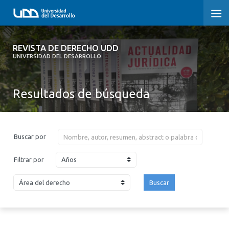
REVISTA DE DERECHO UDD
REVISTA DE DERECHO UDD
UNIVERSIDAD DEL DESARROLLO
INICIO
Resultados de búsqueda
ACERCA DE LA REVISTA
EDICIONES ANTERIORES
Buscar por
CONVOCATORIA
Años
Filtrar por
CONTACTO Y SUSCRIPCIÓN
Buscar
2026
2025
2024
2023
2022
2021
2020
2019
2018
2017
2016
2015