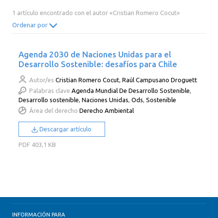
2014
2013
2012
2011
1 artículo encontrado con el autor «Cristian Romero Cocut»
2010
2009
2008
2007
Ordenar por
2006
2005
2004
2003
Agenda 2030 de Naciones Unidas para el
2002
2001
2000
Desarrollo Sostenible: desafíos para Chile
Autor/es
Cristian Romero Cocut
,
Raúl Campusano Droguett
Palabras clave
Agenda Mundial De Desarrollo Sostenible
,
Desarrollo sostenible
,
Naciones Unidas
,
Ods
,
Sostenible
Área del derecho
Derecho Ambiental
Descargar artículo
PDF
403,1 KB
INFORMACIÓN PARA