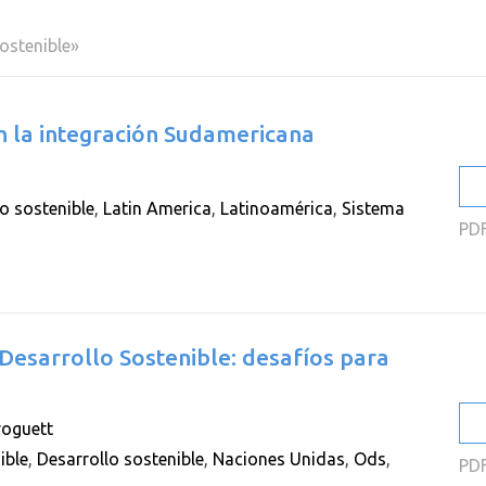
2
sostenible»
2
2
en la integración Sudamericana
2
2
o sostenible
,
Latin America
,
Latinoamérica
,
Sistema
2
PD
Desarrollo Sostenible: desafíos para
oguett
ible
,
Desarrollo sostenible
,
Naciones Unidas
,
Ods
,
PD