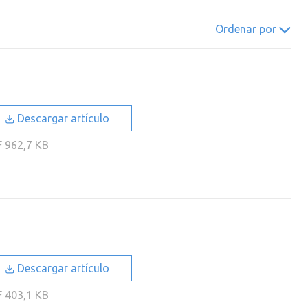
022
2021
2020
2019
Ordenar por
018
2017
2016
2015
014
2013
2012
2011
010
2009
2008
2007
006
2005
2004
2003
Descargar artículo
002
2001
2000
F
962,7 KB
Descargar artículo
F
403,1 KB