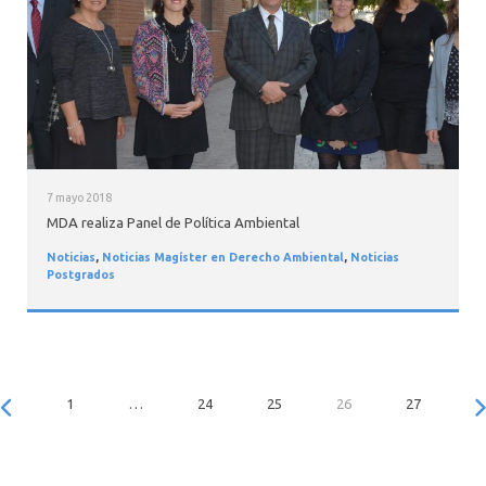
7 mayo 2018
MDA realiza Panel de Política Ambiental
Noticias
,
Noticias Magíster en Derecho Ambiental
,
Noticias
Postgrados
1
…
24
25
26
27