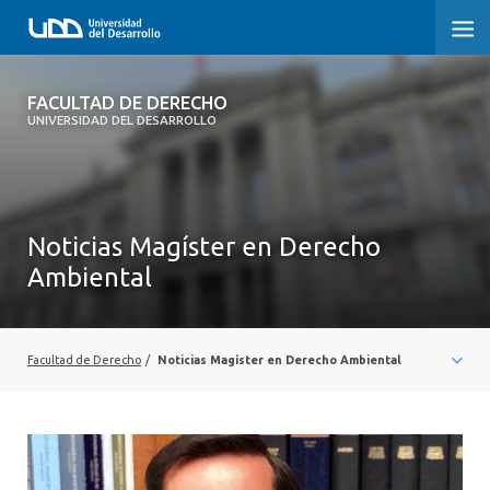
FACULTAD DE DERECHO
FACULTAD DE DERECHO
UNIVERSIDAD DEL DESARROLLO
INICIO
SOBRE LA FACULTAD
Noticias Magíster en Derecho
CARRERAS
Ambiental
POSTGRADOS Y EDUCACIÓN CONTINUA
PROFESORES
Facultad de Derecho
/
Noticias Magíster en Derecho Ambiental
INVESTIGACIÓN
VINCULACIÓN CON EL MEDIO