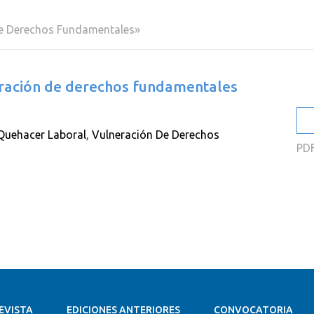
2
 De Derechos Fundamentales»
2
2
eración de derechos fundamentales
2
2
Quehacer Laboral
,
Vulneración De Derechos
2
PD
EVISTA
EDICIONES ANTERIORES
CONVOCATORIA