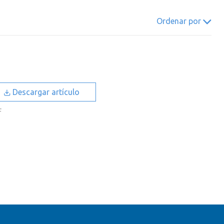
022
2021
2020
2019
Ordenar por
018
2017
2016
2015
014
2013
2012
2011
010
2009
2008
2007
006
2005
2004
2003
Descargar artículo
002
2001
2000
F