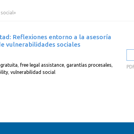
2
 social»
2
2
ertad: Reflexiones entorno a la asesoría
2
e vulnerabilidades sociales
2
2
 gratuita
,
free legal assistance
,
garantías procesales
,
PD
lity
,
vulnerabilidad social