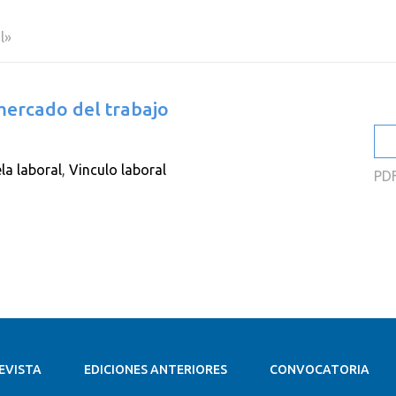
2
l»
2
2
mercado del trabajo
2
2
la laboral
,
Vinculo laboral
PD
2
EVISTA
EDICIONES ANTERIORES
CONVOCATORIA