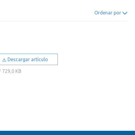
022
2021
2020
2019
Ordenar por
018
2017
2016
2015
014
2013
2012
2011
010
2009
2008
2007
006
2005
2004
2003
Descargar artículo
002
2001
2000
F
729,0 KB