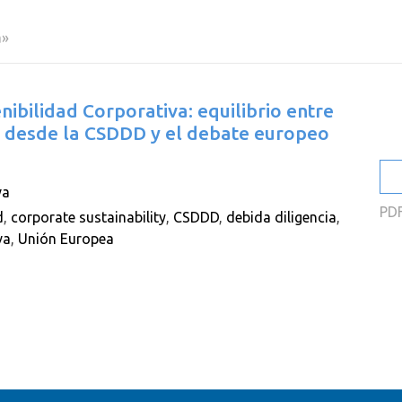
2
a»
2
2
nibilidad Corporativa: equilibrio entre
2
es desde la CSDDD y el debate europeo
2
2
va
PD
d
,
corporate sustainability
,
CSDDD
,
debida diligencia
,
va
,
Unión Europea