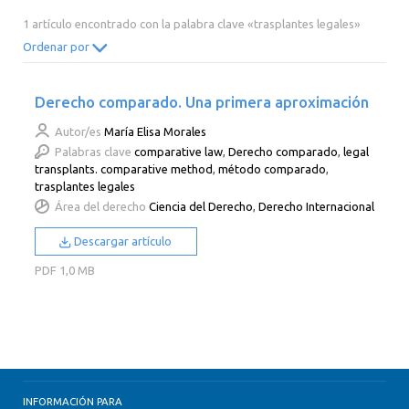
2014
2013
2012
2011
1 artículo encontrado con la palabra clave «trasplantes legales»
2010
2009
2008
2007
Ordenar por
2006
2005
2004
2003
Derecho comparado. Una primera aproximación
2002
2001
2000
Autor/es
María Elisa Morales
Palabras clave
comparative law
,
Derecho comparado
,
legal
transplants. comparative method
,
método comparado
,
trasplantes legales
Área del derecho
Ciencia del Derecho
,
Derecho Internacional
Descargar artículo
PDF
1,0 MB
INFORMACIÓN PARA