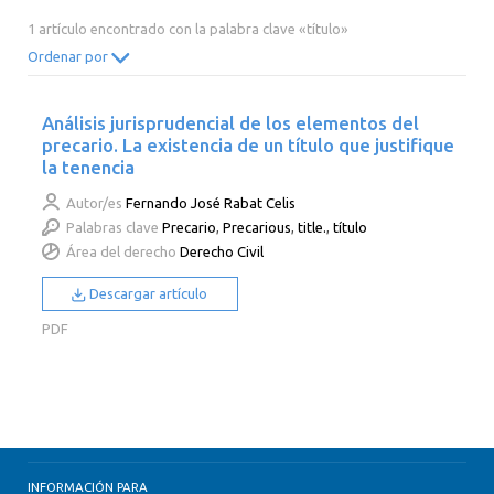
2014
2013
2012
2011
1 artículo encontrado con la palabra clave «título»
2010
2009
2008
2007
Ordenar por
2006
2005
2004
2003
Análisis jurisprudencial de los elementos del
2002
2001
2000
precario. La existencia de un título que justifique
la tenencia
Autor/es
Fernando José Rabat Celis
Palabras clave
Precario
,
Precarious
,
title.
,
título
Área del derecho
Derecho Civil
Descargar artículo
PDF
INFORMACIÓN PARA