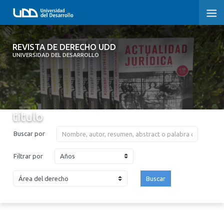
REVISTA DE DERECHO UDD
REVISTA DE DERECHO UDD
UNIVERSIDAD DEL DESARROLLO
INICIO
ACERCA DE LA REVISTA
título
EDICIONES ANTERIORES
Buscar por
CONVOCATORIA
Años
Filtrar por
CONTACTO Y SUSCRIPCIÓN
Buscar
2026
2025
2024
2023
2022
2021
2020
2019
2018
2017
2016
2015