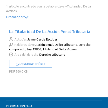
2014
2013
2012
2011
1 artículo encontrado con la palabra clave «Titularidad De La
Acción»
2010
2009
2008
2007
Ordenar por
2006
2005
2004
2003
2002
2001
2000
La Titularidad De La Acción Penal Tributaria
Autor/es
Jaime García Escobar
Palabras clave
Acción penal
,
Delito tributario
,
Derecho
comparado
,
Ley 19806
,
Titularidad De La Acción
Área del derecho
Derecho tributario
Descargar artículo
PDF
760,0 KB
INFORMACIÓN PARA