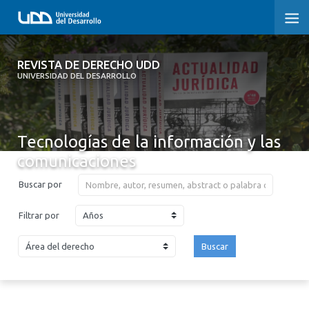
REVISTA DE DERECHO UDD
REVISTA DE DERECHO UDD
UNIVERSIDAD DEL DESARROLLO
INICIO
ACERCA DE LA REVISTA
Tecnologías de la información y las
comunicaciones
EDICIONES ANTERIORES
Buscar por
CONVOCATORIA
Años
Filtrar por
CONTACTO Y SUSCRIPCIÓN
Buscar
2026
2025
2024
2023
2022
2021
2020
2019
2018
2017
2016
2015