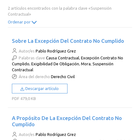
2014
2013
2012
2011
2 artículos encontrados con la palabra clave «Suspensión
Contractual»
2010
2009
2008
2007
Ordenar por
2006
2005
2004
2003
2002
2001
2000
Sobre La Excepción Del Contrato No Cumplido
Autor/es
Pablo Rodríguez Grez
Palabras clave
Causa Contractual
,
Excepción Contrato No
Cumplido
,
Exigibilidad De Obligación
,
Mora
,
Suspensión
Contractual
Área del derecho
Derecho Civil
Descargar artículo
PDF
479,0 KB
A Propósito De La Excepción Del Contrato No
Cumplido
Autor/es
Pablo Rodríguez Grez