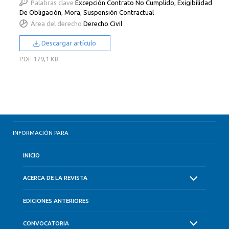
Palabras clave
Excepción Contrato No Cumplido
,
Exigibilidad
De Obligación
,
Mora
,
Suspensión Contractual
Área del derecho
Derecho Civil
Descargar artículo
PDF
179,1 KB
INFORMACIÓN PARA
INICIO
ACERCA DE LA REVISTA
EDICIONES ANTERIORES
CONVOCATORIA