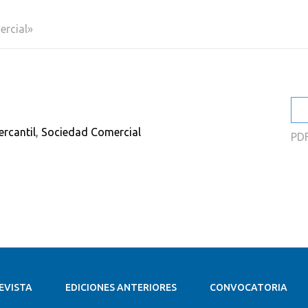
2
ercial»
2
2
2
2
rcantil
,
Sociedad Comercial
PD
2
EVISTA
EDICIONES ANTERIORES
CONVOCATORIA