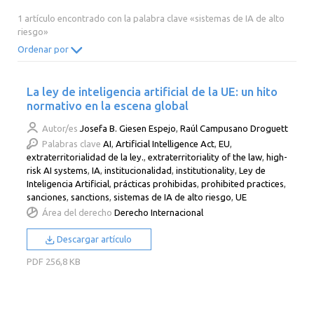
2014
2013
2012
2011
1 artículo encontrado con la palabra clave «sistemas de IA de alto
riesgo»
2010
2009
2008
2007
Ordenar por
2006
2005
2004
2003
2002
2001
2000
La ley de inteligencia artificial de la UE: un hito
normativo en la escena global
Autor/es
Josefa B. Giesen Espejo
,
Raúl Campusano Droguett
Palabras clave
AI
,
Artificial Intelligence Act
,
EU
,
extraterritorialidad de la ley.
,
extraterritoriality of the law
,
high-
risk AI systems
,
IA
,
institucionalidad
,
institutionality
,
Ley de
Inteligencia Artificial
,
prácticas prohibidas
,
prohibited practices
,
sanciones
,
sanctions
,
sistemas de IA de alto riesgo
,
UE
Área del derecho
Derecho Internacional
Descargar artículo
PDF
256,8 KB