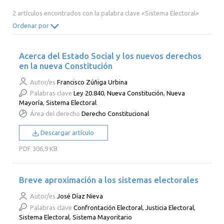
2014
2013
2012
2011
2 artículos encontrados con la palabra clave «Sistema Electoral»
2010
2009
2008
2007
Ordenar por
2006
2005
2004
2003
Acerca del Estado Social y los nuevos derechos
2002
2001
2000
en la nueva Constitución
Autor/es
Francisco Zúñiga Urbina
Palabras clave
Ley 20.840
,
Nueva Constitución
,
Nueva
Mayoría
,
Sistema Electoral
Área del derecho
Derecho Constitucional
Descargar artículo
PDF
306,9 KB
Breve aproximación a los sistemas electorales
Autor/es
José Díaz Nieva
Palabras clave
Confrontación Electoral
,
Justicia Electoral
,
Sistema Electoral
,
Sistema Mayoritario