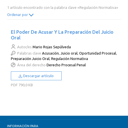
2014
2013
2012
2011
1 artículo encontrado con la palabra clave «Regulación Normativa»
2010
2009
2008
2007
Ordenar por
2006
2005
2004
2003
El Poder De Acusar Y La Preparación Del Juicio
2002
2001
2000
Oral
Autor/es
Mario Rojas Sepúlveda
Palabras clave
Acusación
,
Juicio oral
,
Oportunidad Procesal
,
Preparación Juicio Oral
,
Regulación Normativa
Área del derecho
Derecho Procesal Penal
Descargar artículo
PDF
790,0 KB
INFORMACIÓN PARA