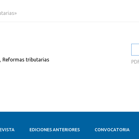
2
utarias»
2
2
2
2
,
Reformas tributarias
PD
2
EVISTA
EDICIONES ANTERIORES
CONVOCATORIA