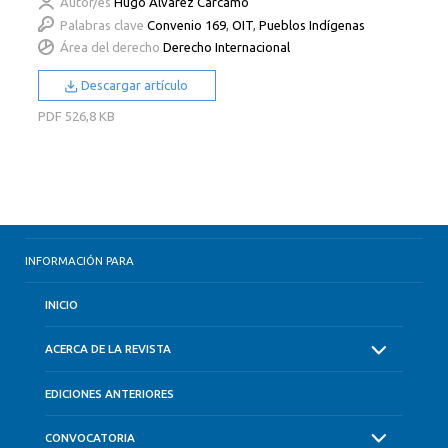
Autor/es
Hugo Álvarez Cárcamo
Palabras clave
Convenio 169
,
OIT
,
Pueblos Indígenas
Área del derecho
Derecho Internacional
Descargar artículo
PDF
526,8 KB
INFORMACIÓN PARA
INICIO
ACERCA DE LA REVISTA
EDICIONES ANTERIORES
CONVOCATORIA