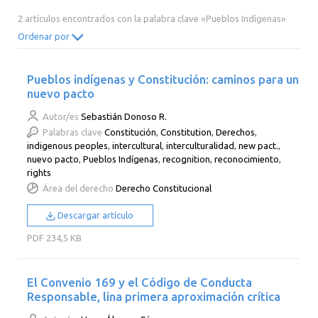
2014
2013
2012
2011
2 artículos encontrados con la palabra clave «Pueblos Indígenas»
2010
2009
2008
2007
Ordenar por
2006
2005
2004
2003
Pueblos indígenas y Constitución: caminos para un
2002
2001
2000
nuevo pacto
Autor/es
Sebastián Donoso R.
Palabras clave
Constitución
,
Constitution
,
Derechos
,
indigenous peoples
,
intercultural
,
interculturalidad
,
new pact.
,
nuevo pacto
,
Pueblos Indígenas
,
recognition
,
reconocimiento
,
rights
Área del derecho
Derecho Constitucional
Descargar artículo
PDF
234,5 KB
El Convenio 169 y el Código de Conducta
Responsable, lina primera aproximación crítica