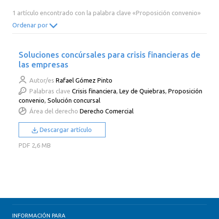
2014
2013
2012
2011
1 artículo encontrado con la palabra clave «Proposición convenio»
2010
2009
2008
2007
Ordenar por
2006
2005
2004
2003
Soluciones concúrsales para crisis financieras de
2002
2001
2000
las empresas
Autor/es
Rafael Gómez Pinto
Palabras clave
Crisis financiera
,
Ley de Quiebras
,
Proposición
convenio
,
Solución concursal
Área del derecho
Derecho Comercial
Descargar artículo
PDF
2,6 MB
INFORMACIÓN PARA