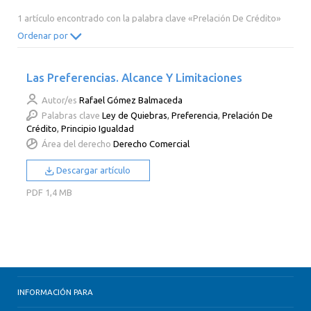
2014
2013
2012
2011
1 artículo encontrado con la palabra clave «Prelación De Crédito»
2010
2009
2008
2007
Ordenar por
2006
2005
2004
2003
Las Preferencias. Alcance Y Limitaciones
2002
2001
2000
Autor/es
Rafael Gómez Balmaceda
Palabras clave
Ley de Quiebras
,
Preferencia
,
Prelación De
Crédito
,
Principio Igualdad
Área del derecho
Derecho Comercial
Descargar artículo
PDF
1,4 MB
INFORMACIÓN PARA