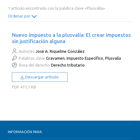
2014
2013
2012
2011
1 artículo encontrado con la palabra clave «Plusvalía»
2010
2009
2008
2007
Ordenar por
2006
2005
2004
2003
Nuevo impuesto a la plusvalía: El crear impuestos
2002
2001
2000
sin justificación alguna
Autor/es
José A. Riquelme González
Palabras clave
Gravamen
,
Impuesto Específico
,
Plusvalía
Área del derecho
Derecho tributario
Descargar artículo
PDF
411,1 KB
INFORMACIÓN PARA