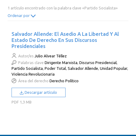
2014
2013
2012
2011
1 artículo encontrado con la palabra clave «Partido Socialista»
2010
2009
2008
2007
Ordenar por
2006
2005
2004
2003
Salvador Allende: El Asedio A La Libertad Y Al
2002
2001
2000
Estado De Derecho En Sus Discursos
Presidenciales
Autor/es
Julio Alvear Téllez
Palabras clave
Dirigente Marxista
,
Discurso Presidencial
,
Partido Socialista
,
Poder Total
,
Salvador Allende
,
Unidad Popular
,
Violencia Revolucionaria
Área del derecho
Derecho Político
Descargar artículo
PDF
1,3 MB