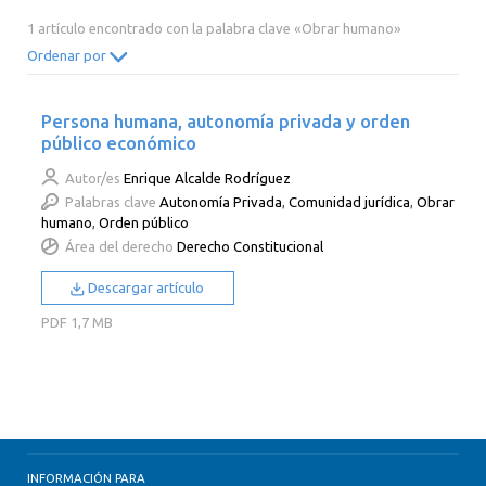
2014
2013
2012
2011
1 artículo encontrado con la palabra clave «Obrar humano»
2010
2009
2008
2007
Ordenar por
2006
2005
2004
2003
Persona humana, autonomía privada y orden
2002
2001
2000
público económico
Autor/es
Enrique Alcalde Rodríguez
Palabras clave
Autonomía Privada
,
Comunidad jurídica
,
Obrar
humano
,
Orden público
Área del derecho
Derecho Constitucional
Descargar artículo
PDF
1,7 MB
INFORMACIÓN PARA