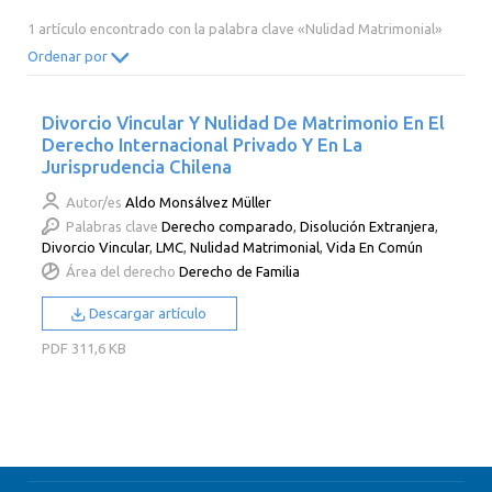
2014
2013
2012
2011
1 artículo encontrado con la palabra clave «Nulidad Matrimonial»
2010
2009
2008
2007
Ordenar por
2006
2005
2004
2003
Divorcio Vincular Y Nulidad De Matrimonio En El
2002
2001
2000
Derecho Internacional Privado Y En La
Jurisprudencia Chilena
Autor/es
Aldo Monsálvez Müller
Palabras clave
Derecho comparado
,
Disolución Extranjera
,
Divorcio Vincular
,
LMC
,
Nulidad Matrimonial
,
Vida En Común
Área del derecho
Derecho de Familia
Descargar artículo
PDF
311,6 KB