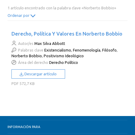
2014
2013
2012
2011
1 artículo encontrado con la palabra clave «Norberto Bobbio»
2010
2009
2008
2007
Ordenar por
2006
2005
2004
2003
Derecho, Política Y Valores En Norberto Bobbio
2002
2001
2000
Autor/es
Max Silva Abbott
Palabras clave
Existencialismo
,
Fenomenología
,
Filósofo
,
Norberto Bobbio
,
Positivismo Ideológico
Área del derecho
Derecho Político
Descargar artículo
PDF
572,7 KB
INFORMACIÓN PARA