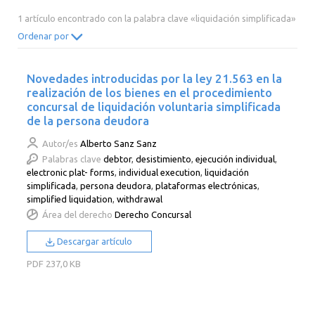
2014
2013
2012
2011
1 artículo encontrado con la palabra clave «liquidación simplificada»
2010
2009
2008
2007
Ordenar por
2006
2005
2004
2003
Novedades introducidas por la ley 21.563 en la
2002
2001
2000
realización de los bienes en el procedimiento
concursal de liquidación voluntaria simplificada
de la persona deudora
Autor/es
Alberto Sanz Sanz
Palabras clave
debtor
,
desistimiento
,
ejecución individual
,
electronic plat- forms
,
individual execution
,
liquidación
simplificada
,
persona deudora
,
plataformas electrónicas
,
simplified liquidation
,
withdrawal
Área del derecho
Derecho Concursal
Descargar artículo
PDF
237,0 KB