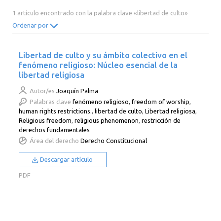
2014
2013
2012
2011
1 artículo encontrado con la palabra clave «libertad de culto»
2010
2009
2008
2007
Ordenar por
2006
2005
2004
2003
Libertad de culto y su ámbito colectivo en el
2002
2001
2000
fenómeno religioso: Núcleo esencial de la
libertad religiosa
Autor/es
Joaquín Palma
Palabras clave
fenómeno religioso
,
freedom of worship
,
human rights restrictions.
,
libertad de culto
,
Libertad religiosa
,
Religious freedom
,
religious phenomenon
,
restricción de
derechos fundamentales
Área del derecho
Derecho Constitucional
Descargar artículo
PDF