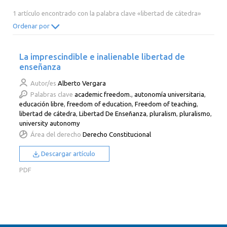
2014
2013
2012
2011
1 artículo encontrado con la palabra clave «libertad de cátedra»
2010
2009
2008
2007
Ordenar por
2006
2005
2004
2003
La imprescindible e inalienable libertad de
2002
2001
2000
enseñanza
Autor/es
Alberto Vergara
Palabras clave
academic freedom.
,
autonomía universitaria
,
educación libre
,
freedom of education
,
Freedom of teaching
,
libertad de cátedra
,
Libertad De Enseñanza
,
pluralism
,
pluralismo
,
university autonomy
Área del derecho
Derecho Constitucional
Descargar artículo
PDF